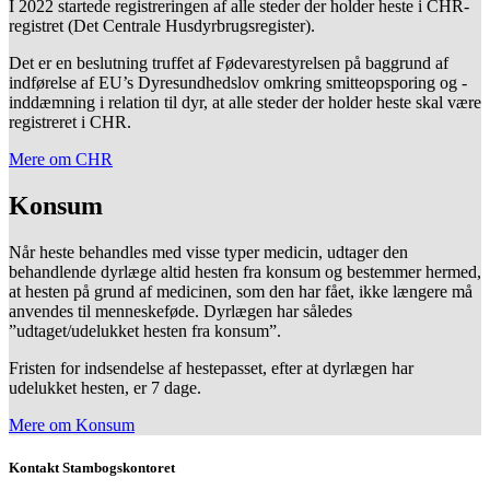
I 2022 startede registreringen af alle steder der holder heste i CHR-
registret (Det Centrale Husdyrbrugsregister).
Det er en beslutning truffet af Fødevarestyrelsen på baggrund af
indførelse af EU’s Dyresundhedslov omkring smitteopsporing og -
inddæmning i relation til dyr, at alle steder der holder heste skal være
registreret i CHR.
Mere om CHR
Konsum
Når heste behandles med visse typer medicin, udtager den
behandlende dyrlæge altid hesten fra konsum og bestemmer hermed,
at hesten på grund af medicinen, som den har fået, ikke længere må
anvendes til menneskeføde. Dyrlægen har således
”udtaget/udelukket hesten fra konsum”.
Fristen for indsendelse af hestepasset, efter at dyrlægen har
udelukket hesten, er 7 dage.
Mere om Konsum
Kontakt Stambogskontoret