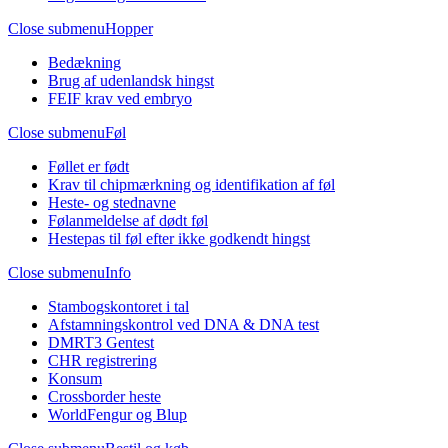
Close submenu
Hopper
Bedækning
Brug af udenlandsk hingst
FEIF krav ved embryo
Close submenu
Føl
Føllet er født
Krav til chipmærkning og identifikation af føl
Heste- og stednavne
Følanmeldelse af dødt føl
Hestepas til føl efter ikke godkendt hingst
Close submenu
Info
Stambogskontoret i tal
Afstamningskontrol ved DNA & DNA test
DMRT3 Gentest
CHR registrering
Konsum
Crossborder heste
WorldFengur og Blup