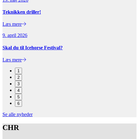
Teknikken driller!
Læs mere
9. april 2026
Skal du til Icehorse Festival?
Læs mere
1
2
3
4
5
6
Se alle nyheder
CHR