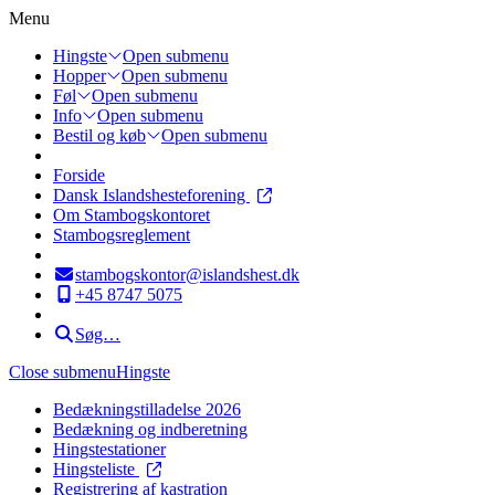
Menu
Hingste
Open submenu
Hopper
Open submenu
Føl
Open submenu
Info
Open submenu
Bestil og køb
Open submenu
Forside
Dansk Islandshesteforening
Om Stambogskontoret
Stambogsreglement
stambogskontor@islandshest.dk
+45 8747 5075
Søg…
Close submenu
Hingste
Bedækningstilladelse 2026
Bedækning og indberetning
Hingstestationer
Hingsteliste
Registrering af kastration