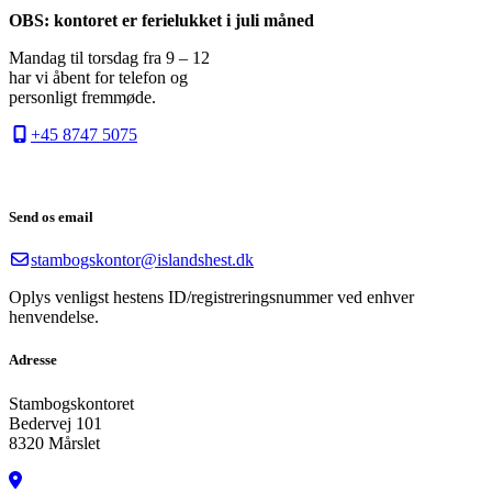
OBS: kontoret er ferielukket i juli måned
Mandag til torsdag fra 9 – 12
har vi åbent for telefon og
personligt fremmøde.
+45 8747 5075
Send os email
stambogskontor@islandshest.dk
Oplys venligst hestens ID/registreringsnummer ved enhver
henvendelse.
Adresse
Stambogskontoret
Bedervej 101
8320 Mårslet