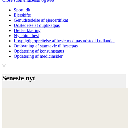
Close submenu
Bestil og køb
Sporti.dk
Ejerskifte
Genudstedelse af ejercertifikat
Udstedelse af duplikatpas
Dødserklæring
Ny chip i hest
Lovpligtig oprettelse af heste med pas udstedt i udlandet
Ombytning af stamtavle til hestepas
Opdatering af konsumstatus
Opdatering af medicinsider
Seneste nyt