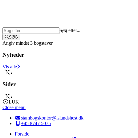
Søg efter...
SØG
Angiv mindst 3 bogstaver
Nyheder
Vis alle
Sider
LUK
Close menu
stambogskontor@islandshest.dk
+45 8747 5075
Forside