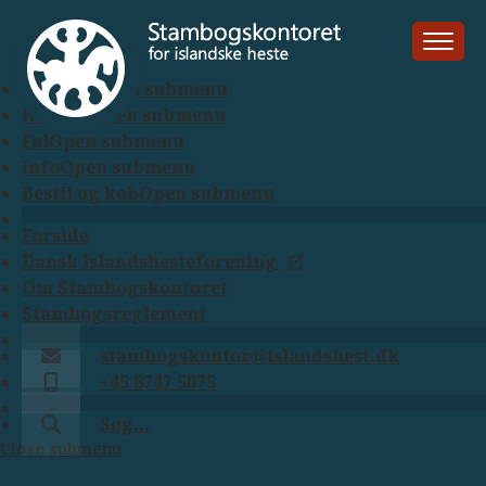
Menu
SØG
LUK
Hingste
Open submenu
Hopper
Open submenu
Føl
Open submenu
Info
Open submenu
Bestil og køb
Open submenu
Forside
Dansk Islandshesteforening
Om Stambogskontoret
Stambogsreglement
stambogskontor@islandshest.dk
+45 8747 5075
Søg…
Close submenu