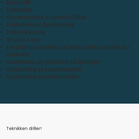
Sporti.dk
Ejerskifte
Genudstedelse af ejercertifikat
Udstedelse af duplikatpas
Dødserklæring
Ny chip i hest
Lovpligtig oprettelse af heste med pas udstedt i
udlandet
Ombytning af stamtavle til hestepas
Opdatering af konsumstatus
Opdatering af medicinsider
Teknikken driller!