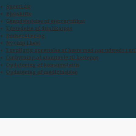
Sporti.dk
Ejerskifte
Genudstedelse af ejercertifikat
Udstedelse af duplikatpas
Dødserklæring
Ny chip i hest
Lovpligtig oprettelse af heste med pas udstedt i u
Ombytning af stamtavle til hestepas
Opdatering af konsumstatus
Opdatering af medicinsider