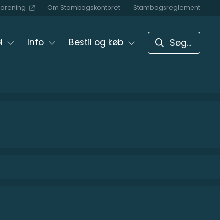
forening
Om Stambogskontoret
Stambogsreglement
LUK
l
Info
Bestil og køb
Søg...
SØG