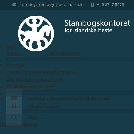
stambogskontor@islandshest.dk
+45 8747 5075
Menu
Hingste
Open submenu
Hopper
Open submenu
Føl
Open submenu
Info
Open submenu
Bestil og køb
Open submenu
Forside
Dansk Islandshesteforening
Om Stambogskontoret
Stambogsreglement
stambogskontor@islandshest.dk
+45 8747 5075
Søg…
Close submenu